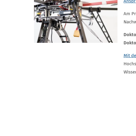
Anspr
Am Pr
Nachw
Dokto
Dokto
Mit d
Hochs
Wisse