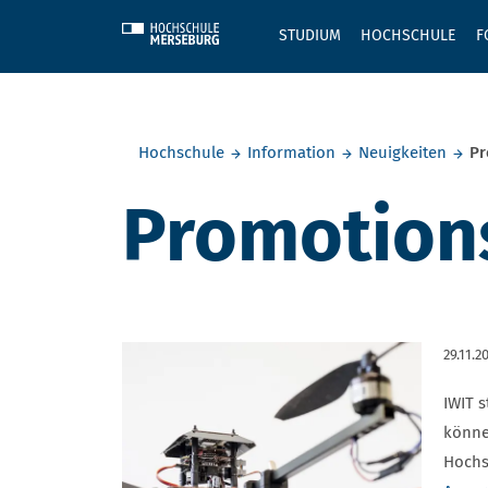
Skip to main content
STUDIUM
HOCHSCHULE
F
Sie befinden sich hier:
Hochschule
Information
Neuigkeiten
Pr
Promotion
29.11.2
IWIT 
könne
Hochs