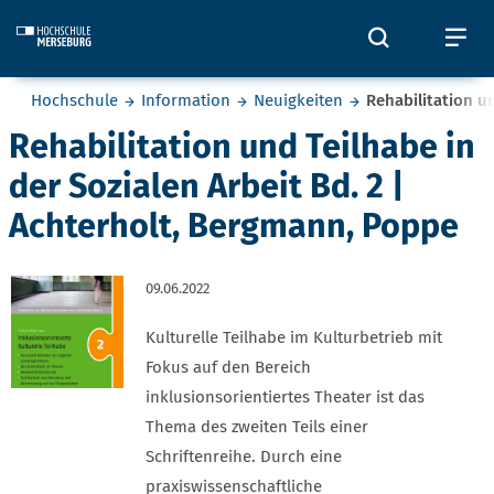
Skip to main content
Öffnet und
Öf
Sie befinden sich hier:
Hochschule
Information
Neuigkeiten
Rehabilitation u
Rehabilitation und Teilhabe in
der Sozialen Arbeit Bd. 2 |
Achterholt, Bergmann, Poppe
09.06.2022
Kulturelle Teilhabe im Kulturbetrieb mit
Fokus auf den Bereich
inklusionsorientiertes Theater ist das
Thema des zweiten Teils einer
Schriftenreihe. Durch eine
praxiswissenschaftliche