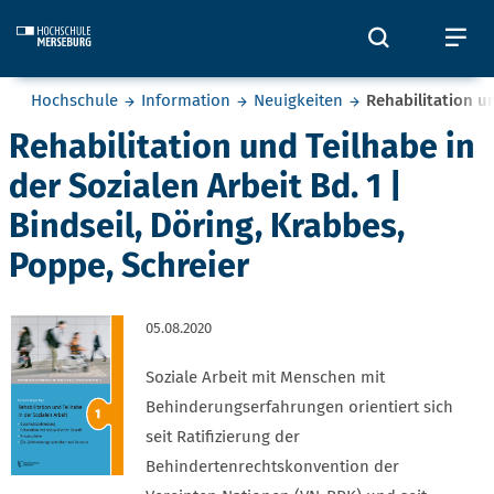
Skip to main content
Öffnet und
Öf
Sie befinden sich hier:
Hochschule
Information
Neuigkeiten
Rehabilitation un
Rehabilitation und Teilhabe in
der Sozialen Arbeit Bd. 1 |
Bindseil, Döring, Krabbes,
Poppe, Schreier
05.08.2020
Soziale Arbeit mit Menschen mit
Behinderungserfahrungen orientiert sich
seit Ratifizierung der
Behindertenrechtskonvention der