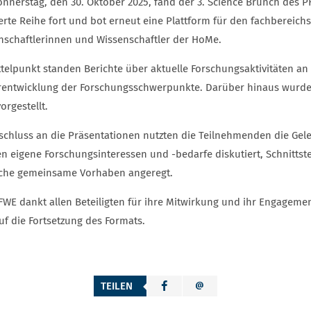
nnerstag, den 30. Oktober 2025, fand der 3. Science Brunch des PFW
ierte Reihe fort und bot erneut eine Plattform für den fachbereic
nschaftlerinnen und Wissenschaftler der HoMe.
ttelpunkt standen Berichte über aktuelle Forschungsaktivitäten a
rentwicklung der Forschungsschwerpunkte. Darüber hinaus wurde
orgestellt.
schluss an die Präsentationen nutzten die Teilnehmenden die Gel
n eigene Forschungsinteressen und -bedarfe diskutiert, Schnittstel
che gemeinsame Vorhaben angeregt.
FWE dankt allen Beteiligten für ihre Mitwirkung und ihr Engagem
uf die Fortsetzung des Formats.
TEILEN