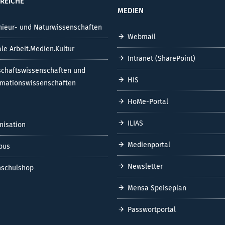
REICHE
MEDIEN
nieur- und Naturwissenschaften
Webmail
ale Arbeit.Medien.Kultur
Intranet (SharePoint)
schaftswissenschaften und
HIS
rmationswissenschaften
HoMe-Portal
ILIAS
nisation
Medienportal
pus
Newsletter
schulshop
Mensa Speiseplan
Passwortportal