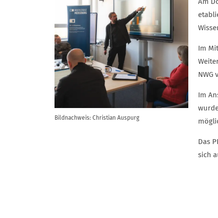
Am Do
etabl
Wisse
Im Mi
Weite
NWG v
Im An
wurde
Bildnachweis: Christian Auspurg
mögli
Das P
sich a