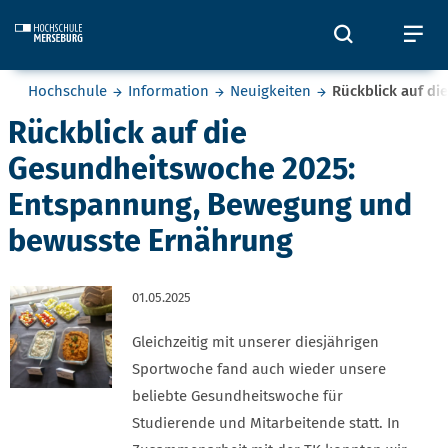
Skip to main content
Öffnet und
Öf
Sie befinden sich hier:
Hochschule
Information
Neuigkeiten
Rückblick auf d
Rückblick auf die
Gesundheitswoche 2025:
Entspannung, Bewegung und
bewusste Ernährung
01.05.2025
Gleichzeitig mit unserer diesjährigen
Sportwoche fand auch wieder unsere
beliebte Gesundheitswoche für
Studierende und Mitarbeitende statt. In