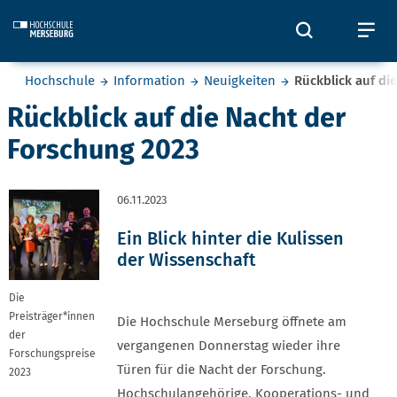
Skip to main content
Öffnet und
Öf
Sie befinden sich hier:
Hochschule
Information
Neuigkeiten
Rückblick auf di
Rückblick auf die Nacht der
Forschung 2023
06.11.2023
Ein Blick hinter die Kulissen
der Wissenschaft
Die
Preisträger*innen
Die Hochschule Merseburg öffnete am
der
vergangenen Donnerstag wieder ihre
Forschungspreise
Türen für die Nacht der Forschung.
2023
Hochschulangehörige, Kooperations- und