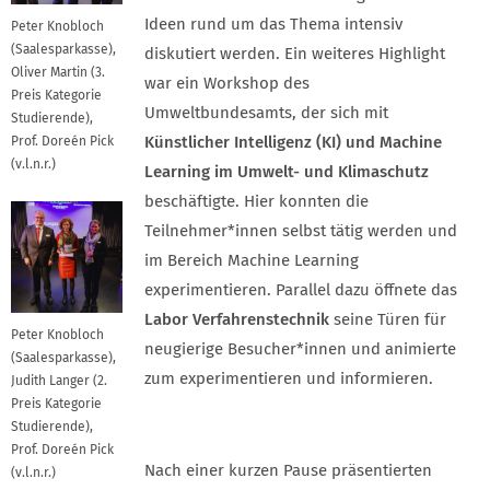
Ideen rund um das Thema intensiv
Peter Knobloch
(Saalesparkasse),
diskutiert werden. Ein weiteres Highlight
Oliver Martin (3.
war ein Workshop des
Preis Kategorie
Umweltbundesamts, der sich mit
Studierende),
Künstlicher Intelligenz (KI) und Machine
Prof. Doreén Pick
(v.l.n.r.)
Learning im Umwelt- und Klimaschutz
beschäftigte. Hier konnten die
Teilnehmer*innen selbst tätig werden und
im Bereich Machine Learning
experimentieren. Parallel dazu öffnete das
Labor Verfahrenstechnik
seine Türen für
Peter Knobloch
neugierige Besucher*innen und animierte
(Saalesparkasse),
zum experimentieren und informieren.
Judith Langer (2.
Preis Kategorie
Studierende),
Prof. Doreén Pick
Nach einer kurzen Pause präsentierten
(v.l.n.r.)