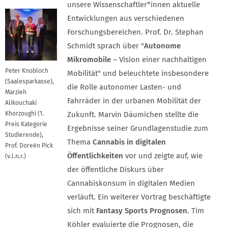
unsere Wissenschaftler*innen aktuelle
Entwicklungen aus verschiedenen
Forschungsbereichen. Prof. Dr. Stephan
Schmidt sprach über "
Autonome
Mikromobile
– Vision einer nachhaltigen
Peter Knobloch
Mobilität" und beleuchtete insbesondere
(Saalesparkasse),
die Rolle autonomer Lasten- und
Marzieh
Fahrräder in der urbanen Mobilität der
Alikouchaki
Khorzoughi (1.
Zukunft. Marvin Däumichen stellte die
Preis Kategorie
Ergebnisse seiner Grundlagenstudie zum
Studierende),
Thema
Cannabis in digitalen
Prof. Doreén Pick
Öffentlichkeiten
vor und zeigte auf, wie
(v.l.n.r.)
der öffentliche Diskurs über
Cannabiskonsum in digitalen Medien
verläuft. Ein weiterer Vortrag beschäftigte
sich mit
Fantasy Sports Prognosen
. Tim
Köhler evaluierte die Prognosen, die