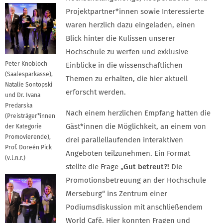
Projektpartner*innen sowie Interessierte
waren herzlich dazu eingeladen, einen
Blick hinter die Kulissen unserer
Hochschule zu werfen und exklusive
Peter Knobloch
Einblicke in die wissenschaftlichen
(Saalesparkasse),
Themen zu erhalten, die hier aktuell
Natalie Sontopski
erforscht werden.
und Dr. Ivana
Predarska
Nach einem herzlichen Empfang hatten die
(Preisträger*innen
Gäst*innen die Möglichkeit, an einem von
der Kategorie
Promovierende),
drei parallellaufenden interaktiven
Prof. Doreén Pick
Angeboten teilzunehmen. Ein Format
(v.l.n.r.)
stellte die Frage „
Gut betreut?!
Die
Promotionsbetreuung an der Hochschule
Merseburg“ ins Zentrum einer
Podiumsdiskussion mit anschließendem
World Café. Hier konnten Fragen und