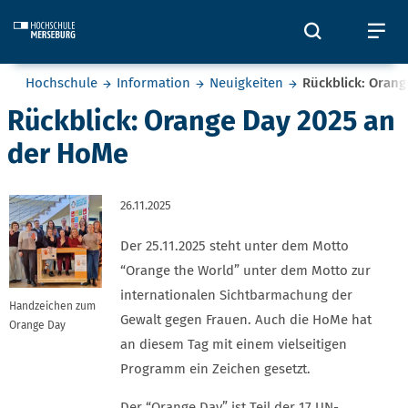
Skip to main content
Öffnet und
Öf
Sie befinden sich hier:
Hochschule
Information
Neuigkeiten
Rückblick: Oran
Rückblick: Orange Day 2025 an
der HoMe
26.11.2025
Der 25.11.2025 steht unter dem Motto
“Orange the World” unter dem Motto zur
internationalen Sichtbarmachung der
Handzeichen zum
Gewalt gegen Frauen. Auch die HoMe hat
Orange Day
an diesem Tag mit einem vielseitigen
Programm ein Zeichen gesetzt.
Der “Orange Day” ist Teil der 17 UN-