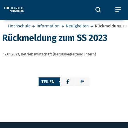
Skip to main content
Öffnet und
Öf
Sie befinden sich hier:
Hochschule
Information
Neuigkeiten
Rückmeldung zu
Rückmeldung zum SS 2023
12.01.2023,
Betriebswirtschaft (berufsbegleitend intern)
TEILEN