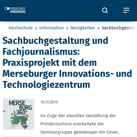
Skip to main content
Öffnet und
Öf
Sie befinden sich hier:
Hochschule
Information
Neuigkeiten
Sachbuchgestalt
Sachbuchgestaltung und
Fachjournalismus:
Praxisprojekt mit dem
Merseburger Innovations- und
Technologiezentrum
16.10.2019
Im Zuge der visuellen Gestaltung der
Printbroschüre erarbeitete die
Seminargruppe gemeinsam ein Cover,