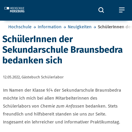
Skip to main content
Öffnet und
Öf
Sie befinden sich hier:
Hochschule
Information
Neuigkeiten
SchülerInnen de
SchülerInnen der
Sekundarschule Braunsbedra
bedanken sich
12.05.2022,
Gästebuch Schülerlabor
Im Namen der Klasse 9/4 der Sekundarschule Braunsbedra
möchte ich mich bei allen Mitarbeiterinnen des
Schülerlabors von
Chemie zum Anfassen
bedanken. Stets
freundlich und hilfsbereit standen sie uns zur Seite.
Insgesamt ein lehrreicher und informativer Praktikumstag.