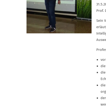
31.5.
Prof. 
Sein 
erläut
Intel
Auswe
Profes
vor
die
die
Ech
die
org
der
we