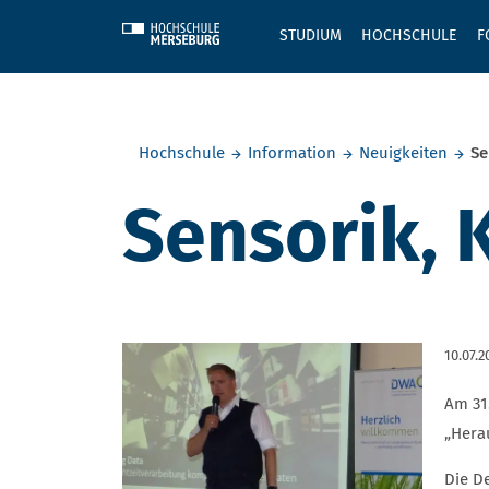
Skip to main content
STUDIUM
HOCHSCHULE
F
Sie befinden sich hier:
Hochschule
Information
Neuigkeiten
Se
Sensorik, K
10.07.2
Am 31
„Herau
Die D