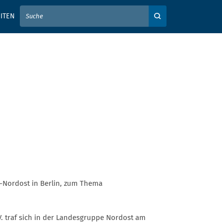
IER IHREN SUCHBEGRIFF EIN
ITEN
Auf der Webseite su
-Nordost in Berlin, zum Thema
V. traf sich in der Landesgruppe Nordost am