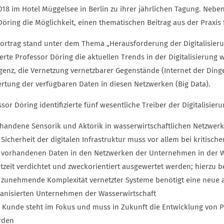
2018 im Hotel Müggelsee in Berlin zu ihrer jährlichen Tagung. Nebe
Döring die Möglichkeit, einen thematischen Beitrag aus der Praxis f
Vortrag stand unter dem Thema „Herausforderung der Digitalisierun
erte Professor Döring die aktuellen Trends in der Digitalisierung 
ligenz, die Vernetzung vernetzbarer Gegenstände (Internet der Din
rtung der verfügbaren Daten in diesen Netzwerken (Big Data).
sor Döring identifizierte fünf wesentliche Treiber der Digitalisier
handene Sensorik und Aktorik in wasserwirtschaftlichen Netzwer
 Sicherheit der digitalen Infrastruktur muss vor allem bei kritische
 vorhandenen Daten in den Netzwerken der Unternehmen in der 
tzeit verdichtet und zweckorientiert ausgewertet werden; hierzu 
 zunehmende Komplexität vernetzter Systeme benötigt eine neue agi
anisierten Unternehmen der Wasserwirtschaft
 Kunde steht im Fokus und muss in Zukunft die Entwicklung von
rden