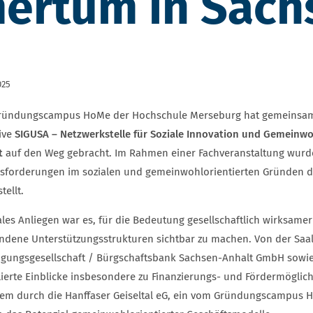
ertum in Sach
025
ründungscampus HoMe der Hochschule Merseburg hat gemeinsam 
ive
SIGUSA – Netzwerkstelle für Soziale Innovation und Gemeinw
t
auf den Weg gebracht. Im Rahmen einer Fachveranstaltung wurd
sforderungen im sozialen und gemeinwohlorientierten Gründen dis
tellt.
ales Anliegen war es, für die Bedeutung gesellschaftlich wirksame
ndene Unterstützungsstrukturen sichtbar zu machen. Von der Saal
ligungsgesellschaft / Bürgschaftsbank Sachsen-Anhalt GmbH sow
llierte Einblicke insbesondere zu Finanzierungs- und Fördermöglic
em durch die Hanffaser Geiseltal eG, ein vom Gründungscampus H