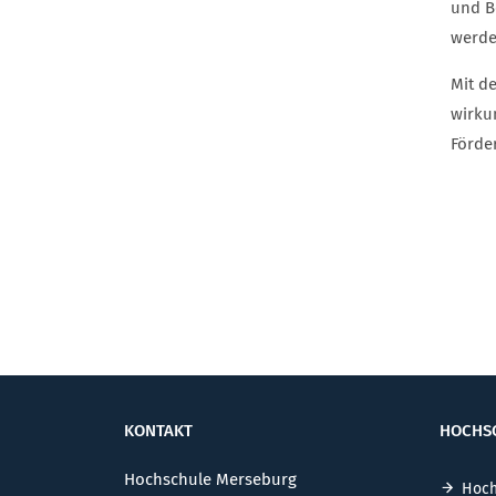
und B
werde
Mit d
wirku
Förde
KONTAKT
HOCHS
Hochschule Merseburg
Hoch