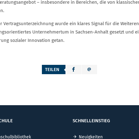
eratungsangebot – insbesondere in Bereichen, die von klassisch
n.
er Vertragsunterzeichnung wurde ein klares Signal für die Weitere
ngsorientiertes Unternehmertum in Sachsen-Anhalt gesetzt und ein 
rung sozialer Innovation getan.
TEILEN
CHULE
SCHNELLEINSTIEG
schulbibliothek
Neuigkeiten