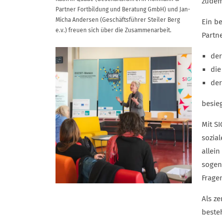
zudem
Partner Fortbildung und Beratung GmbH) und Jan-
Micha Andersen (Geschäftsführer Steiler Berg
Ein b
e.v.) freuen sich über die Zusammenarbeit.
Partn
de
die
der
besie
Mit S
sozia
allein
sogen
Frage
Als z
beste