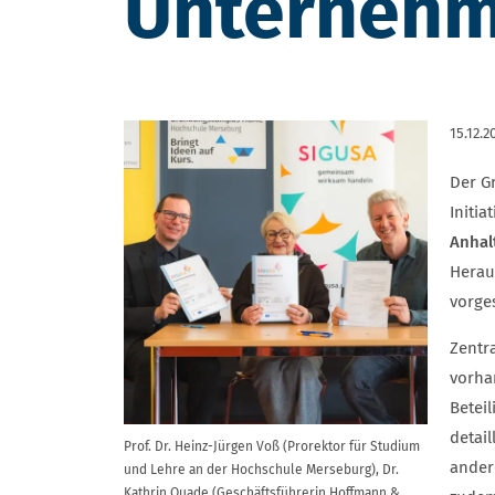
Unternehm
15.12.2
Der G
Initiat
Anhal
Herau
vorges
Zentr
vorha
Betei
detai
Prof. Dr. Heinz-Jürgen Voß (Prorektor für Studium
ander
und Lehre an der Hochschule Merseburg), Dr.
Kathrin Quade (Geschäftsführerin Hoffmann &