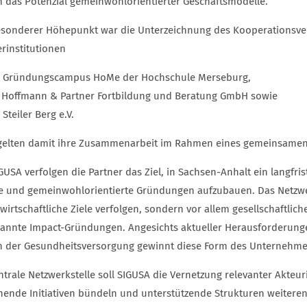
 das Potenzial gemeinwohlorientierter Geschäftsmodelle.
esonderer Höhepunkt war die Unterzeichnung des Kooperationsvert
erinstitutionen
r Gründungscampus HoMe der Hochschule Merseburg,
 Hoffmann & Partner Fortbildung und Beratung GmbH sowie
 Steiler Berg e.V.
gelten damit ihre Zusammenarbeit im Rahmen eines gemeinsamen
IGUSA verfolgen die Partner das Ziel, in Sachsen-Anhalt ein langfr
le und gemeinwohlorientierte Gründungen aufzubauen. Das Netzw
 wirtschaftliche Ziele verfolgen, sondern vor allem gesellschaftli
annte Impact-Gründungen. Angesichts aktueller Herausforderunge
n der Gesundheitsversorgung gewinnt diese Form des Unterneh
entrale Netzwerkstelle soll SIGUSA die Vernetzung relevanter Akte
hende Initiativen bündeln und unterstützende Strukturen weiteren