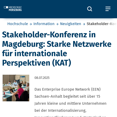
Skip to main content
Öffnet und
Öf
Sie befinden sich hier:
Hochschule
Information
Neuigkeiten
Stakeholder-Konf
Stakeholder-Konferenz in
Magdeburg: Starke Netzwerke
für internationale
Perspektiven (KAT)
08.07.2025
Das Enterprise Europe Network (EEN)
Sachsen-Anhalt begleitet seit über 15
Jahren kleine und mittlere Unternehmen
bei der Internationalisierung,