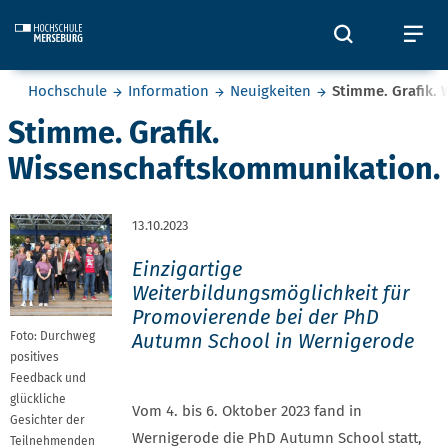
Skip to main content
Öffnet und
Öf
Sie befinden sich hier:
Hochschule
Information
Neuigkeiten
Stimme. Grafik.
Stimme. Grafik.
Wissenschaftskommunikation.
13.10.2023
Einzigartige
Weiterbildungsmöglichkeit für
Promovierende bei der PhD
Foto: Durchweg
Autumn School in Wernigerode
positives
Feedback und
glückliche
Vom 4. bis 6. Oktober 2023 fand in
Gesichter der
Wernigerode die PhD Autumn School statt,
Teilnehmenden