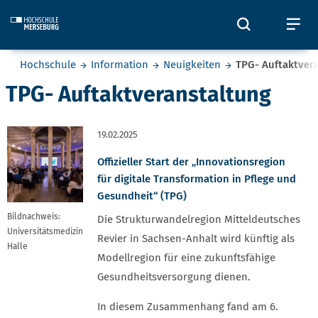
Skip to main content
Öffnet und
Öf
Sie befinden sich hier:
Hochschule
Information
Neuigkeiten
TPG- Auftaktver
TPG- Auftaktveranstaltung
19.02.2025
Offizieller Start der „Innovationsregion
für digitale Transformation in Pflege und
Gesundheit“ (TPG)
Bildnachweis:
Die Strukturwandelregion Mitteldeutsches
Universitätsmedizin
Revier in Sachsen-Anhalt wird künftig als
Halle
Modellregion für eine zukunftsfähige
Gesundheitsversorgung dienen.
In diesem Zusammenhang fand am 6.