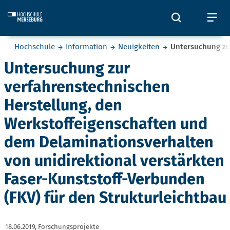
Skip to main content
Öffnet und
Öf
Sie befinden sich hier:
Hochschule
Information
Neuigkeiten
Untersuchung zur
Untersuchung zur
verfahrenstechnischen
Herstellung, den
Werkstoffeigenschaften und
dem Delaminationsverhalten
von unidirektional verstärkten
Faser-Kunststoff-Verbunden
(FKV) für den Strukturleichtbau
18.06.2019,
Forschungsprojekte