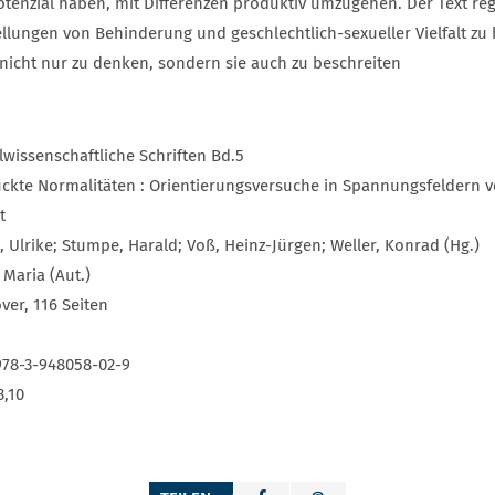
otenzial haben, mit Differenzen produktiv umzugehen. Der Text reg
llungen von Behinderung und geschlechtlich-sexueller Vielfalt zu 
nicht nur zu denken, sondern sie auch zu beschreiten
lwissenschaftliche Schriften Bd.5
ückte Normalitäten : Orientierungsversuche in Spannungsfeldern 
t
 Ulrike; Stumpe, Harald; Voß, Heinz-Jürgen; Weller, Konrad (Hg.)
Maria (Aut.)
ver, 116 Seiten
978-3-948058-02-9
3,10