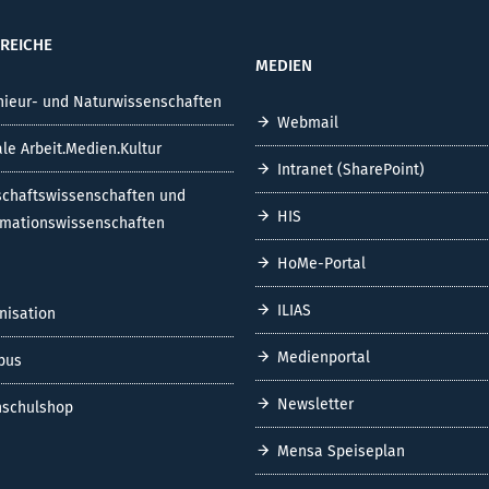
REICHE
MEDIEN
nieur- und Naturwissenschaften
Webmail
ale Arbeit.Medien.Kultur
Intranet (SharePoint)
schaftswissenschaften und
HIS
rmationswissenschaften
HoMe-Portal
ILIAS
nisation
Medienportal
pus
Newsletter
schulshop
Mensa Speiseplan