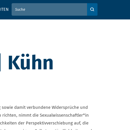
IER IHREN SUCHBEGRIFF EIN
ITEN
Auf der Webseite su
| Kühn
g sowie damit verbundene Widersprüche und
on richten, nimmt die Sexualwissenschaftler*in
ichkeiten der Perspektivverschiebung auf, die