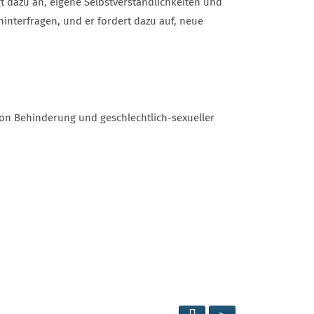
t dazu an, eigene Selbstverständlichkeiten und
hinterfragen, und er fordert dazu auf, neue
von Behinderung und geschlechtlich-sexueller
SEITE DRUCKEN
RSS FEED ANZEIG