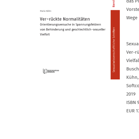
das P
Vorste
Wege 
Sexua
Ver-r
Vielfal
Busch,
Kühn, 
Softco
2019
ISBN 
EUR 1