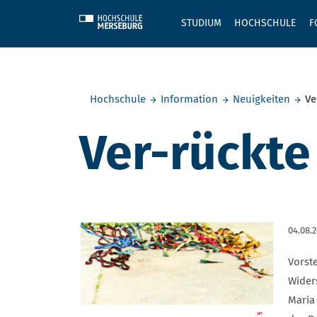
Skip to main content
STUDIUM
HOCHSCHULE
F
Sie befinden sich hier:
Hochschule
Information
Neuigkeiten
Ve
Ver-rückte
04.08.
Vorst
Widers
Maria