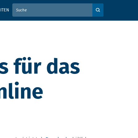
IER IHREN SUCHBEGRIFF EIN
ITEN
Auf der Webseite su
s für das
line