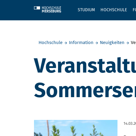
Skip to main content
STUDIUM
HOCHSCHULE
F
Sie befinden sich hier:
Hochschule
Information
Neuigkeiten
Ve
Veranstalt
Sommersem
14.03.