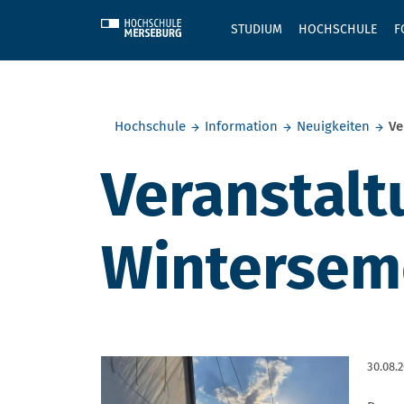
Skip to main content
STUDIUM
HOCHSCHULE
F
Sie befinden sich hier:
Hochschule
Information
Neuigkeiten
Ve
Veranstalt
Wintersem
30.08.