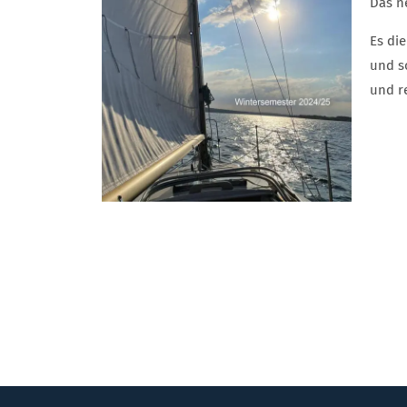
Das n
Es di
und s
und r