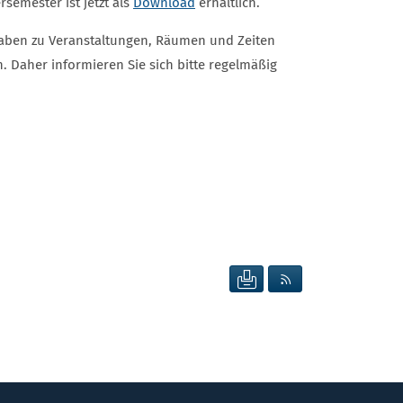
semester ist jetzt als
Download
erhältlich.
ngaben zu Veranstaltungen, Räumen und Zeiten
 Daher informieren Sie sich bitte regelmäßig
SEITE DRUCKEN
RSS FEED ANZEIG