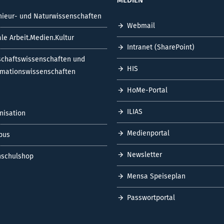
nieur- und Naturwissenschaften
Webmail
ale Arbeit.Medien.Kultur
Intranet (SharePoint)
schaftswissenschaften und
HIS
rmationswissenschaften
HoMe-Portal
ILIAS
nisation
Medienportal
pus
Newsletter
schulshop
Mensa Speiseplan
Passwortportal