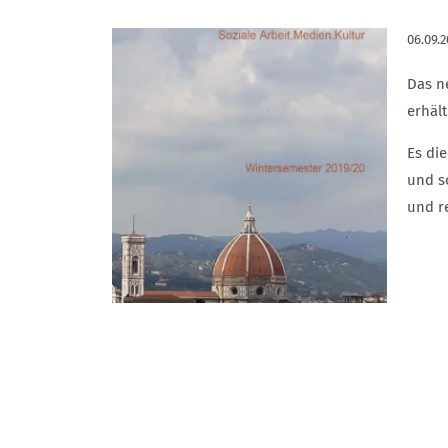
06.09.
Das n
erhält
Es di
und s
und r