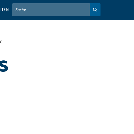
IER IHREN SUCHBEGRIFF EIN
ITEN
Auf der Webseite su
K
s