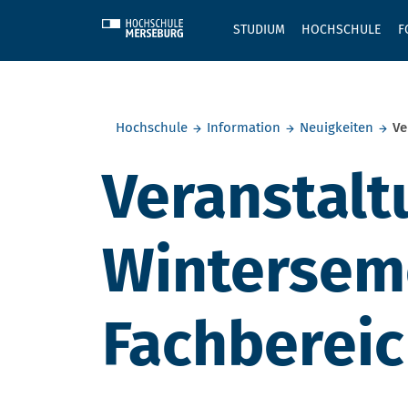
Skip to main content
STUDIUM
HOCHSCHULE
F
Sie befinden sich hier:
Hochschule
Information
Neuigkeiten
Ve
Veranstalt
Wintersem
Fachberei