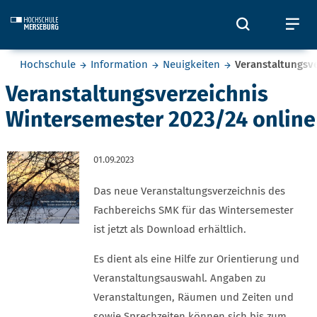
Skip to main content
Öffnet und
Öf
Sie befinden sich hier:
Hochschule
Information
Neuigkeiten
Veranstaltungsv
Veranstaltungsverzeichnis
Wintersemester 2023/24 online
01.09.2023
Das neue Veranstaltungsverzeichnis des
Fachbereichs SMK für das Wintersemester
ist jetzt als Download erhältlich.
Es dient als eine Hilfe zur Orientierung und
Veranstaltungsauswahl. Angaben zu
Veranstaltungen, Räumen und Zeiten und
sowie Sprechzeiten können sich bis zum