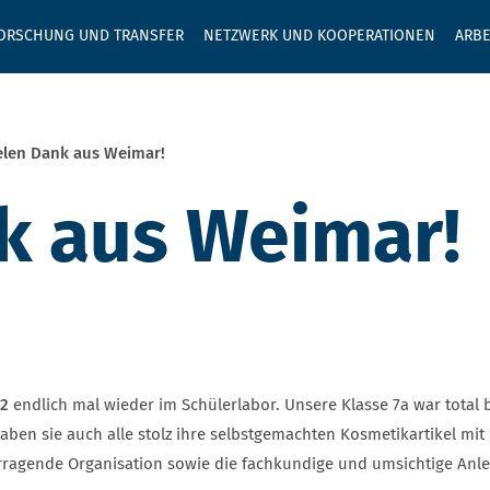
GEBEN SIE H
ORSCHUNG UND TRANSFER
NETZWERK UND KOOPERATIONEN
ARBE
elen Dank aus Weimar!
k aus Weimar!
22
endlich mal wieder im Schülerlabor. Unsere Klasse 7a war total b
haben sie auch alle stolz ihre selbstgemachten Kosmetikartikel m
rragende Organisation sowie die fachkundige und umsichtige Anlei