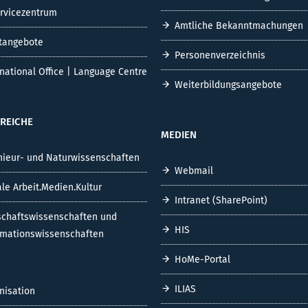
ervicezentrum
Amtliche Bekanntmachungen
tangebote
Personenverzeichnis
rnational Office | Language Centre
Weiterbildungsangebote
REICHE
MEDIEN
nieur- und Naturwissenschaften
Webmail
ale Arbeit.Medien.Kultur
Intranet (SharePoint)
schaftswissenschaften und
HIS
rmationswissenschaften
HoMe-Portal
ILIAS
nisation