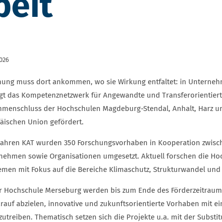
beit
2026
hung muss dort ankommen, wo sie Wirkung entfaltet: in Unternehm
lgt das Kompetenznetzwerk für Angewandte und Transferorientierte
menschluss der Hochschulen Magdeburg-Stendal, Anhalt, Harz un
äischen Union gefördert.
 Jahren KAT wurden 350 Forschungsvorhaben in Kooperation zwis
nehmen sowie Organisationen umgesetzt. Aktuell forschen die H
emen mit Fokus auf die Bereiche Klimaschutz, Strukturwandel und 
r Hochschule Merseburg werden bis zum Ende des Förderzeitraume
arauf abzielen, innovative und zukunftsorientierte Vorhaben mit e
utreiben. Thematisch setzen sich die Projekte u.a. mit der Substit