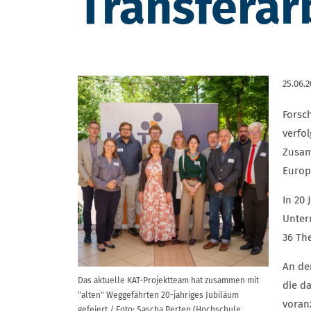
Transferar
25.06.
Forsc
verfo
Zusam
Europ
In 20
Unter
36 Th
An de
Das aktuelle KAT-Projektteam hat zusammen mit
die d
"alten" Weggefährten 20-jahriges Jubiläum
voranz
gefeiert / Foto: Sascha Perten (Hochschule