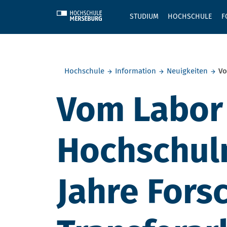
Skip to main content
STUDIUM
HOCHSCHULE
F
Sie befinden sich hier:
Hochschule
Information
Neuigkeiten
Vo
Vom Labor 
Hochschuln
Jahre Fors