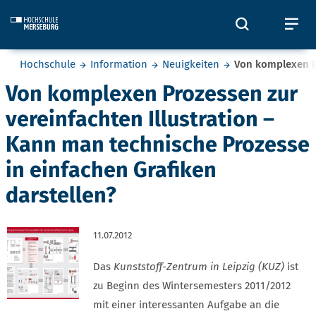
Skip to main content
Öffnet und
Öf
Sie befinden sich hier:
Hochschule
Information
Neuigkeiten
Von komplexen Pr
Von komplexen Prozessen zur
vereinfachten Illustration –
Kann man technische Prozesse
in einfachen Grafiken
darstellen?
11.07.2012
Das
Kunststoff-Zentrum in Leipzig (KUZ)
ist
zu Beginn des Wintersemesters 2011/2012
mit einer interessanten Aufgabe an die