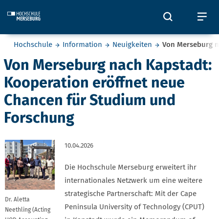
Skip to main content
Öffnet und
Öf
Sie befinden sich hier:
Hochschule
Information
Neuigkeiten
Von Merseburg n
Von Merseburg nach Kapstadt:
Kooperation eröffnet neue
Chancen für Studium und
Forschung
10.04.2026
Die Hochschule Merseburg erweitert ihr
internationales Netzwerk um eine weitere
strategische Partnerschaft: Mit der Cape
Dr. Aletta
Peninsula University of Technology (CPUT)
Neethling (Acting