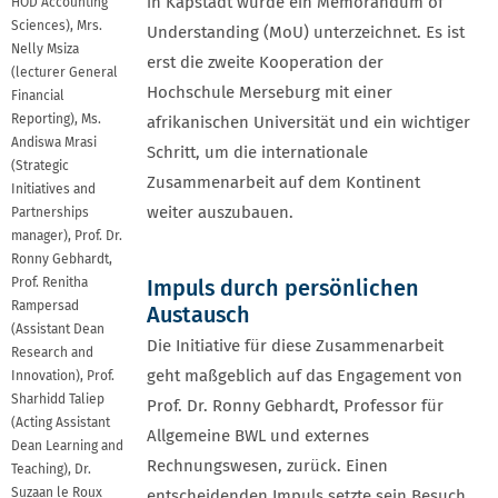
in Kapstadt wurde ein Memorandum of
HOD Accounting
Sciences), Mrs.
Understanding (MoU) unterzeichnet. Es ist
Nelly Msiza
erst die zweite Kooperation der
(lecturer General
Hochschule Merseburg mit einer
Financial
Reporting), Ms.
afrikanischen Universität und ein wichtiger
Andiswa Mrasi
Schritt, um die internationale
(Strategic
Zusammenarbeit auf dem Kontinent
Initiatives and
weiter auszubauen.
Partnerships
manager), Prof. Dr.
Ronny Gebhardt,
Prof. Renitha
Impuls durch persönlichen
Rampersad
Austausch
(Assistant Dean
Die Initiative für diese Zusammenarbeit
Research and
geht maßgeblich auf das Engagement von
Innovation), Prof.
Sharhidd Taliep
Prof. Dr. Ronny Gebhardt, Professor für
(Acting Assistant
Allgemeine BWL und externes
Dean Learning and
Rechnungswesen, zurück. Einen
Teaching), Dr.
Suzaan le Roux
entscheidenden Impuls setzte sein Besuch