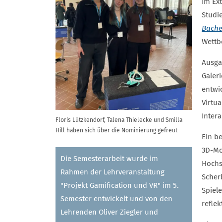
Im Ext
Studi
Bache
Wettb
Ausgan
Galer
entwi
Virtu
Inter
Floris Lützkendorf, Talena Thielecke und Smilla
Hill haben sich über die Nominierung gefreut
Ein b
3D-Mo
Die Semesterarbeit wurde im
Hochs
Rahmen der Lehrveranstaltung
Scher
"Projekt Gamification und VR" im 5.
Spiel
Semester entwickelt und von den
reflek
Lehrenden Oliver Ziegler und