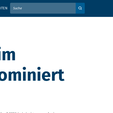
IER IHREN SUCHBEGRIFF EIN
ITEN
Auf der Webseite su
im
ominiert