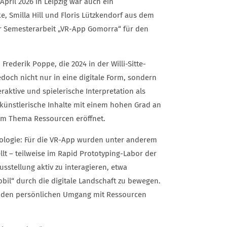
April 2026 in Leipzig war auch ein
, Smilla Hill und Floris Lützkendorf aus dem
r Semesterarbeit „VR-App Gomorra“ für den
rederik Poppe, die 2024 in der Willi-Sitte-
doch nicht nur in eine digitale Form, sondern
aktive und spielerische Interpretation als
 künstlerische Inhalte mit einem hohen Grad an
em Thema Ressourcen eröffnet.
nologie: Für die VR-App wurden unter anderem
lt – teilweise im Rapid Prototyping-Labor der
sstellung aktiv zu interagieren, etwa
il“ durch die digitale Landschaft zu bewegen.
ie den persönlichen Umgang mit Ressourcen