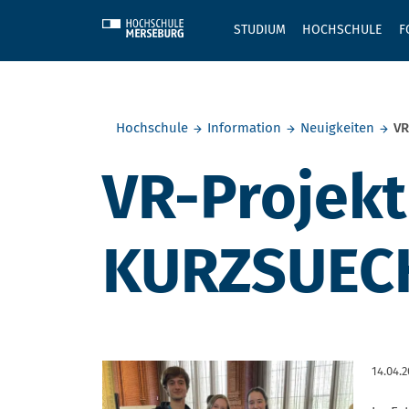
Skip to main content
STUDIUM
HOCHSCHULE
F
Sie befinden sich hier:
Hochschule
Information
Neuigkeiten
VR
VR-Projek
KURZSUECHT
14.04.