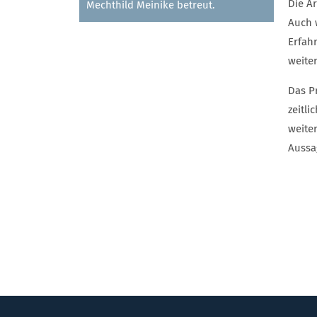
Die A
Mechthild Meinike betreut.
Auch 
Erfah
weite
Das Pr
zeitli
weite
Aussa