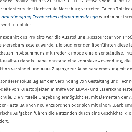
ended-Reality-Part des 23. KURZSUECHTIG Festivals vom 10. bis 12. 
erendenteam der Hochschule Merseburg vertreten: Talena Thielecke
lorstudiengang Technisches Informationsdesign
wurden mit ihre
ewerb nominiert.
gspunkt des Projekts war die Ausstellung „Ressourcen“ von Prof. F
ie Merseburg gezeigt wurde. Die Studierenden überführten diese je
ckelten in Abstimmung mit Frederik Poppe eine eigenständige, inter
al-Reality-Erlebnis. Dabei entstand eine komplexe Anwendung, die
aktion verbindet und neue Zugänge zur Auseinandersetzung mit d
esonderer Fokus lag auf der Verbindung von Gestaltung und Tech
delle von Kunstobjekten mithilfe von LIDAR- und Laserscans erstel
chule. Die virtuelle Umgebung ermöglicht es, mit Elementen der Au
ben-Installationen neu anzuordnen oder sich mit einem „Barbiemob
erische Aufgaben führen die Nutzenden durch eine Geschichte, d
tiert.