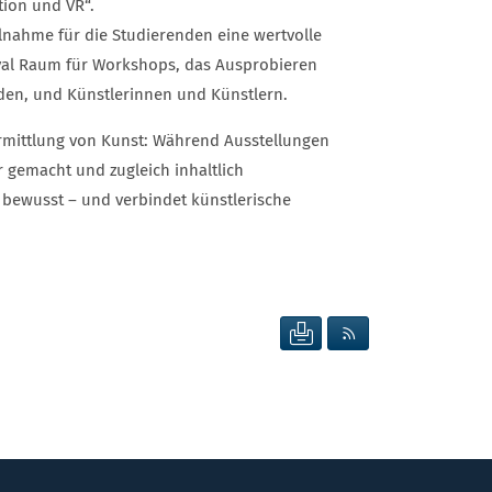
tion und VR“.
lnahme für die Studierenden eine wertvolle
ival Raum für Workshops, das Ausprobieren
en, und Künstlerinnen und Künstlern.
 Vermittlung von Kunst: Während Ausstellungen
ar gemacht und zugleich inhaltlich
 bewusst – und verbindet künstlerische
SEITE DRUCKEN
RSS FEED ANZEIG