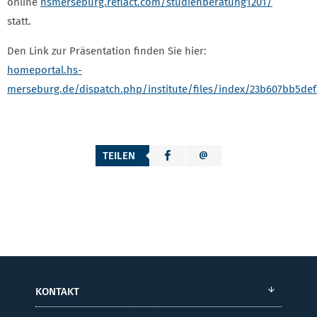
online
hsmerseburg.reflact.com/studienberatung1201/
statt.
Den Link zur Präsentation finden Sie hier:
homeportal.hs-
merseburg.de/dispatch.php/institute/files/index/23b607bb5def
TEILEN
KONTAKT