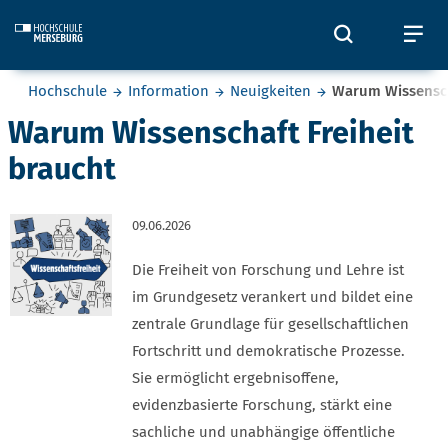
Skip to main content
Öffnet und
Öf
Sie befinden sich hier:
Hochschule
Information
Neuigkeiten
Warum Wissensch
Warum Wissenschaft Freiheit
braucht
09.06.2026
Die Freiheit von Forschung und Lehre ist
im Grundgesetz verankert und bildet eine
zentrale Grundlage für gesellschaftlichen
Fortschritt und demokratische Prozesse.
Sie ermöglicht ergebnisoffene,
evidenzbasierte Forschung, stärkt eine
sachliche und unabhängige öffentliche