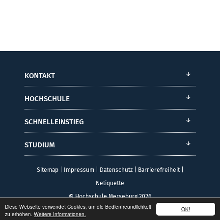
KONTAKT
HOCHSCHULE
SCHNELLEINSTIEG
STUDIUM
Sitemap
|
Impressum
|
Datenschutz
|
Barrierefreiheit
|
Netiquette
© Hochschule Merseburg 2026
Diese Webseite verwendet Cookies, um die Bedienfreundlichkeit
OK!
zu erhöhen.
Weitere Informationen.