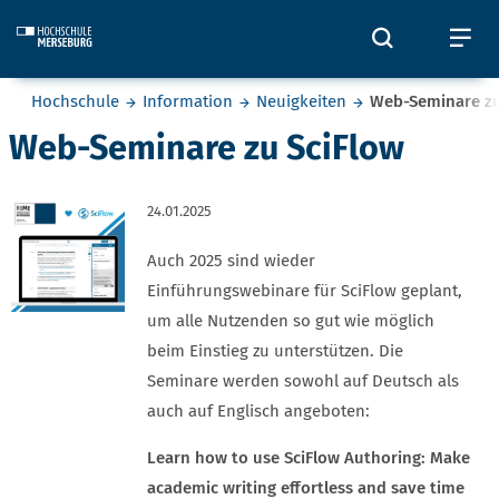
Skip to main content
Öffnet und
Öf
Sie befinden sich hier:
Hochschule
Information
Neuigkeiten
Web-Seminare zu
Web-Seminare zu SciFlow
24.01.2025
Auch 2025 sind wieder
Einführungswebinare für SciFlow geplant,
um alle Nutzenden so gut wie möglich
beim Einstieg zu unterstützen. Die
Seminare werden sowohl auf Deutsch als
auch auf Englisch angeboten:
Learn how to use SciFlow Authoring: Make
academic writing effortless and save time