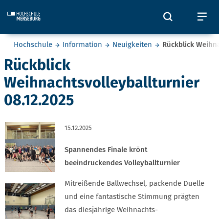
Skip to main content
Öffnet und
Öf
Sie befinden sich hier:
Hochschule
Information
Neuigkeiten
Rückblick Weihna
Rückblick
Weihnachtsvolleyballturnier
08.12.2025
15.12.2025
Spannendes Finale krönt
beeindruckendes Volleyballturnier
Mitreißende Ballwechsel, packende Duelle
und eine fantastische Stimmung prägten
das diesjährige Weihnachts-