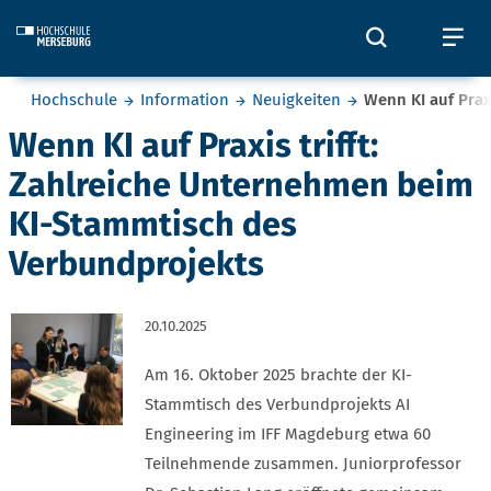
Skip to main content
Öffnet und
Öf
Sie befinden sich hier:
Hochschule
Information
Neuigkeiten
Wenn KI auf Prax
Wenn KI auf Praxis trifft:
Zahlreiche Unternehmen beim
KI-Stammtisch des
Verbundprojekts
20.10.2025
Am 16. Oktober 2025 brachte der KI-
Stammtisch des Verbundprojekts AI
Engineering im IFF Magdeburg etwa 60
Teilnehmende zusammen. Juniorprofessor