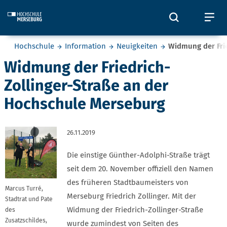
Skip to main content
Öffnet und
Öf
Sie befinden sich hier:
Hochschule
Information
Neuigkeiten
Widmung der Fri
Widmung der Friedrich-
Zollinger-Straße an der
Hochschule Merseburg
26.11.2019
Die einstige Günther-Adolphi-Straße trägt
seit dem 20. November offiziell den Namen
des früheren Stadtbaumeisters von
Marcus Turré,
Merseburg Friedrich Zollinger. Mit der
Stadtrat und Pate
Widmung der Friedrich-Zollinger-Straße
des
Zusatzschildes,
wurde zumindest von Seiten des