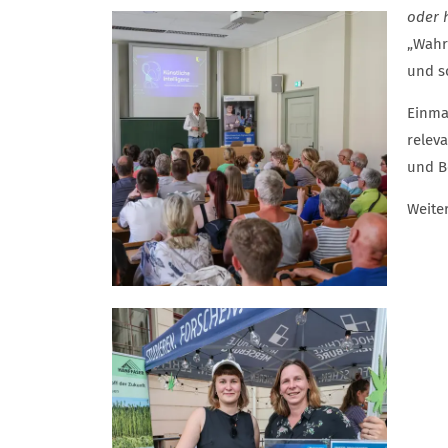
oder 
„Wahr
und s
Einma
relev
und B
Weite