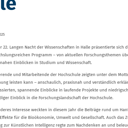
le
025
er 22. Langen Nacht der Wissenschaften in Halle präsentierte sich
hslungsreichen Programm – von aktuellen Forschungsthemen über g
snahen Einblicken in Studium und Wissenschaft.
erende und Mitarbeitende der Hochschule zeigten unter dem Mott
hung leisten kann – anschaulich, praxisnah und verständlich erklä
essierten, spannende Einblicke in laufende Projekte und niedrigs
diger Einblick in die Forschungslandschaft der Hochschule.
deres Interesse weckten in diesem Jahr die Beiträge rund um Hanf 
 Effekte für die Bioökonomie, Umwelt und Gesellschaft. Auch da
ag zur Künstlichen Intelligenz regte zum Nachdenken an und beleu