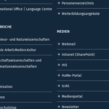
Personenverzeichnis
rnational Office | Language Centre
Weiterbildungsangebote
REICHE
MEDIEN
nieur- und Naturwissenschaften
Webmail
ale Arbeit.Medien.Kultur
Intranet (SharePoint)
schaftswissenschaften und
HIS
rmationswissenschaften
HoMe-Portal
ILIAS
nisation
Medienportal
pus
Newsletter
schulshop