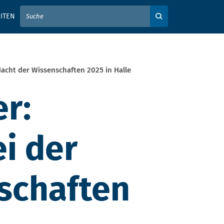
IER IHREN SUCHBEGRIFF EIN
ITEN
Auf der Webseite su
Nacht der Wissenschaften 2025 in Halle
er:
i der
schaften