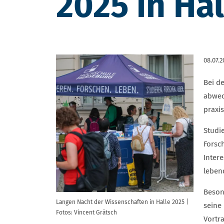
2025 in Hal
08.07.2
Bei d
abwec
praxi
Studi
Forsc
Inter
leben
Beson
Langen Nacht der Wissenschaften in Halle 2025 |
seine
Fotos: Vincent Grätsch
Vortr