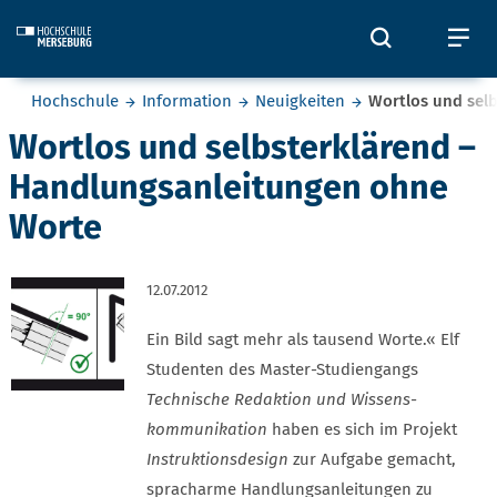
Skip to main content
Öffnet und
Öf
Sie befinden sich hier:
Hochschule
Information
Neuigkeiten
Wortlos und sel
Wortlos und selbsterklärend –
Handlungsanleitungen ohne
Worte
12.07.2012
Ein Bild sagt mehr als tausend Worte.« Elf
Studenten des Master-Studiengangs
Technische Redaktion und Wissens­
kommunikation
haben es sich im Projekt
Instruktions­design
zur Aufgabe gemacht,
sprach­arme Handlungs­anleitungen zu