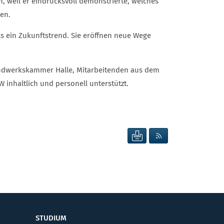
, weil er eindrucksvoll demonstrierte, welches
en.
ls ein Zukunftstrend. Sie eröffnen neue Wege
andwerkskammer Halle, Mitarbeitenden aus dem
inhaltlich und personell unterstützt.
SEITE DRUCKEN
RSS FEED ANZEIG
STUDIUM