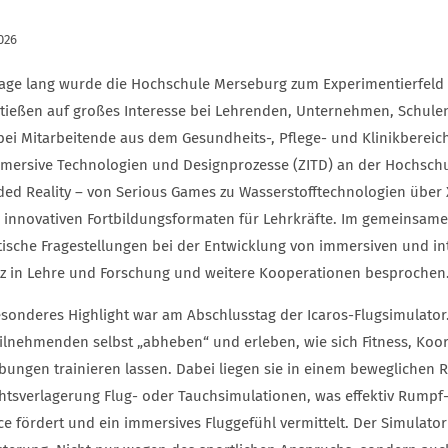
026
Tage lang wurde die Hochschule Merseburg zum Experimentierfeld f
stießen auf großes Interesse bei Lehrenden, Unternehmen, Schule
bei Mitarbeitende aus dem Gesundheits-, Pflege- und Klinikbereic
mmersive Technologien und Designprozesse (ZITD) an der Hochschu
ded Reality – von Serious Games zu Wasserstofftechnologien über
u innovativen Fortbildungsformaten für Lehrkräfte. Im gemeinsa
tische Fragestellungen bei der Entwicklung von immersiven und in
tz in Lehre und Forschung und weitere Kooperationen besprochen
esonderes Highlight war am Abschlusstag der Icaros-Flugsimulator
eilnehmenden selbst „abheben“ und erleben, wie sich Fitness, Koo
ungen trainieren lassen. Dabei liegen sie in einem beweglichen
htsverlagerung Flug- oder Tauchsimulationen, was effektiv Rumpf-,
e fördert und ein immersives Fluggefühl vermittelt. Der Simulator