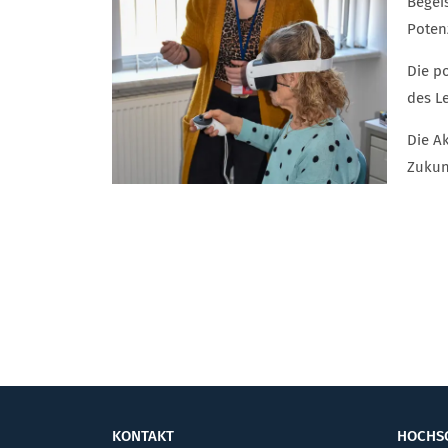
Begei
Poten
Die p
des Le
Die A
Zukun
KONTAKT
HOCHS