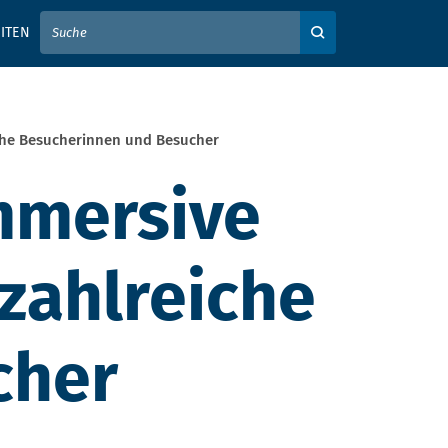
IER IHREN SUCHBEGRIFF EIN
ITEN
Auf der Webseite su
iche Besucherinnen und Besucher
mmersive
zahlreiche
cher