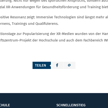
sterung. Nicht nur wegen des sportlichen Anspruchs, sondern auch
zial XR-Anwendungen für Gesundheitsförderung und Training biet
ositive Resonanz zeigt: Immersive Technologien sind längst mehr a
rnens, Trainings und Qualifizierens.
ktionstage zur Popularisierung der XR-Medien wurden von der H
ftszentrum-Projekt der Hochschule und auch dem Fachbereich INW 
TEILEN
CHULE
SCHNELLEINSTIEG