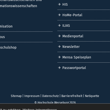
HIS
rmationswissenschaften
HoMe-Portal
ILIAS
nisation
Medienportal
pus
Newsletter
schulshop
Mensa Speiseplan
Passwortportal
Sitemap
|
Impressum
|
Datenschutz
|
Barrierefreiheit
|
Netiquette
© Hochschule Merseburg 2026
it zu erhöhen.
Weitere Informationen.