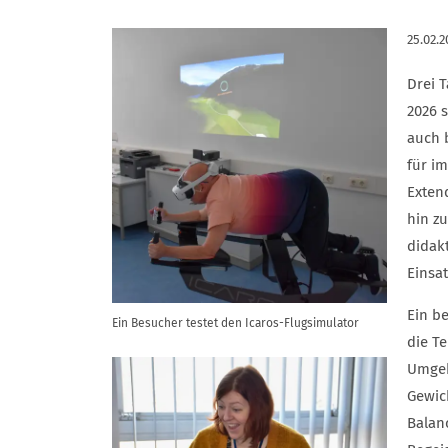
25.02.2
Drei 
2026 
auch 
für i
Exten
hin z
didak
Einsa
Ein b
Ein Besucher testet den Icaros-Flugsimulator
die T
Umgeb
Gewic
Balanc