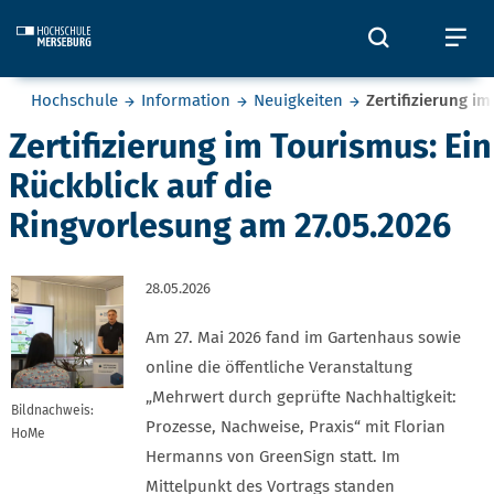
Skip to main content
Öffnet und
Öf
Sie befinden sich hier:
Hochschule
Information
Neuigkeiten
Zertifizierung i
Zertifizierung im Tourismus: Ein
Rückblick auf die
Ringvorlesung am 27.05.2026
28.05.2026
Am 27. Mai 2026 fand im Gartenhaus sowie
online die öffentliche Veranstaltung
„Mehrwert durch geprüfte Nachhaltigkeit:
Bildnachweis:
Prozesse, Nachweise, Praxis“ mit Florian
HoMe
Hermanns von GreenSign statt. Im
Mittelpunkt des Vortrags standen