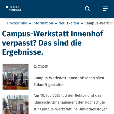
Skip to main content
Öffnet und
Öf
Sie befinden sich hier:
Hochschule
Information
Neuigkeiten
Campus-Werkstatt
Campus-Werkstatt Innenhof
verpasst? Das sind die
Ergebnisse.
22.07.2025
Campus-Werkstatt Innenhof: Ideen säen –
Zukunft gestalten
Am 10. Juli 2025 lud der Rektor und das
Klimaschutzmanagement der Hochschule
zur Campus-Werkstatt ins Bibliotheksfoyer