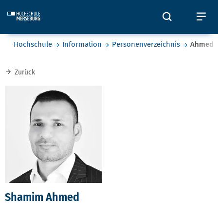
Skip to main content
Öffnet und
Öf
Sie befinden sich hier:
Hochschule
Information
Personenverzeichnis
Ahmed
Zurück
Shamim Ahmed