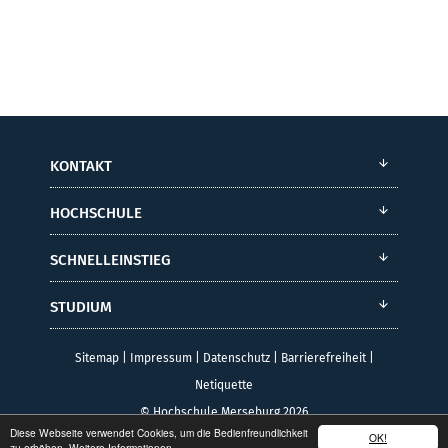
KONTAKT
HOCHSCHULE
SCHNELLEINSTIEG
STUDIUM
Sitemap
|
Impressum
|
Datenschutz
|
Barrierefreiheit
|
Netiquette
© Hochschule Merseburg 2026
Diese Webseite verwendet Cookies, um die Bedienfreundlichkeit
OK!
zu erhöhen.
Weitere Informationen.