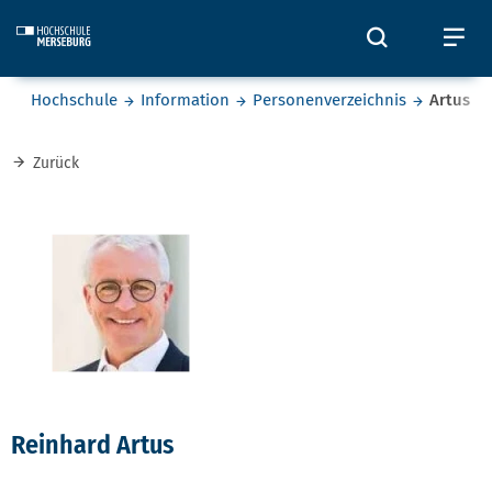
Skip to main content
Öffnet und
Öf
Sie befinden sich hier:
Hochschule
Information
Personenverzeichnis
Artus
Zurück
Reinhard Artus