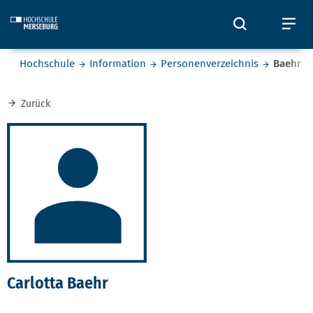
Skip to main content
Öffnet und
Öf
Sie befinden sich hier:
Hochschule
Information
Personenverzeichnis
Baehr
Zurück
Carlotta Baehr