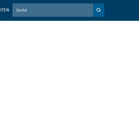
IER IHREN SUCHBEGRIFF EIN
ITEN
Auf der Webseite su