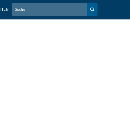
IER IHREN SUCHBEGRIFF EIN
ITEN
Auf der Webseite su