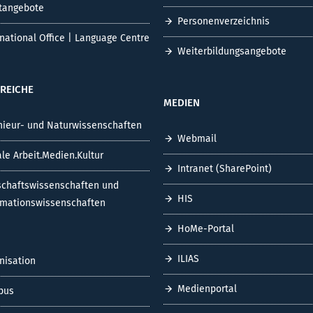
tangebote
Personenverzeichnis
rnational Office | Language Centre
Weiterbildungsangebote
REICHE
MEDIEN
nieur- und Naturwissenschaften
Webmail
ale Arbeit.Medien.Kultur
Intranet (SharePoint)
schaftswissenschaften und
HIS
rmationswissenschaften
HoMe-Portal
ILIAS
nisation
Medienportal
pus