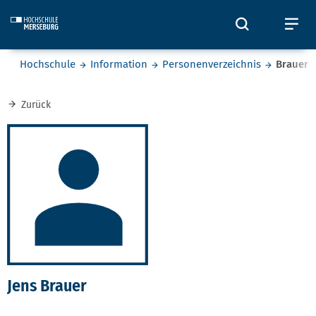
Skip to main content
Öffnet und
Öf
Sie befinden sich hier:
Hochschule
Information
Personenverzeichnis
Brauer
Zurück
Jens Brauer