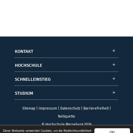
KONTAKT
HOCHSCHULE
SCHNELLEINSTIEG
STUDIUM
Sitemap
|
Impressum
|
Datenschutz
|
Barrierefreiheit
|
Netiquette
© Hochschule Merseburg 2026
Diese Webseite verwendet Cookies, um die Bedienfreundlichkeit
OK!