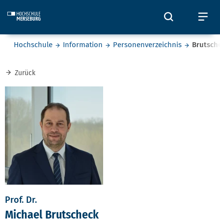
Skip to main content
Öffnet und
Öf
Sie befinden sich hier:
Hochschule
Information
Personenverzeichnis
Brutsch
Zurück
Prof. Dr.
Michael Brutscheck