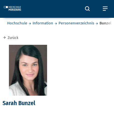
Skip to main content
Öffnet und
Öf
Sie befinden sich hier:
Hochschule
Information
Personenverzeichnis
Bunzel
Zurück
Sarah Bunzel