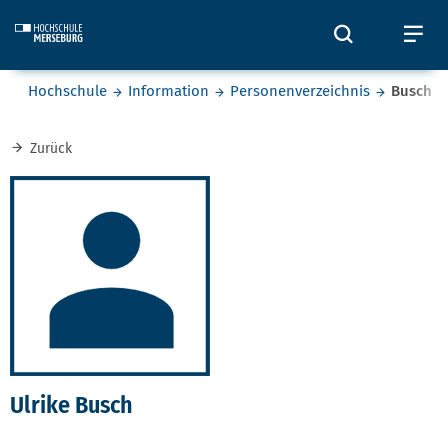
Skip to main content
Öffnet und
Öf
Sie befinden sich hier:
Hochschule
Information
Personenverzeichnis
Busch
Zurück
Ulrike Busch