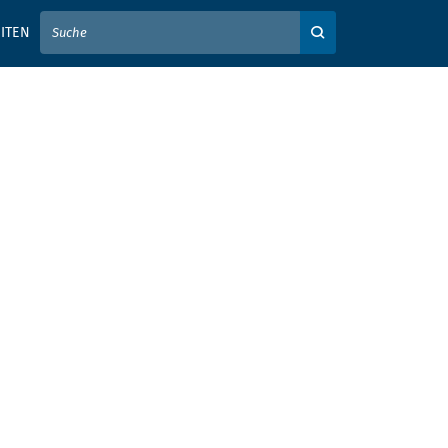
IER IHREN SUCHBEGRIFF EIN
ITEN
Auf der Webseite su