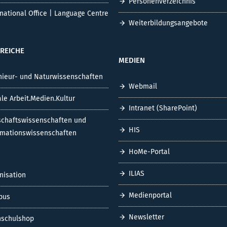
Personenverzeichnis
rnational Office | Language Centre
Weiterbildungsangebote
REICHE
MEDIEN
nieur- und Naturwissenschaften
Webmail
ale Arbeit.Medien.Kultur
Intranet (SharePoint)
schaftswissenschaften und
HIS
rmationswissenschaften
HoMe-Portal
ILIAS
nisation
Medienportal
pus
Newsletter
schulshop