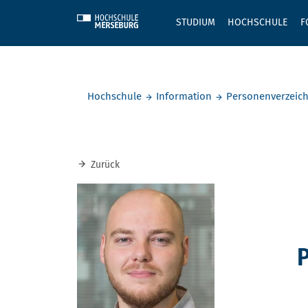
Skip to main content
STUDIUM
HOCHSCHULE
F
Sie befinden sich hier:
Hochschule
Information
Personenverzeich
Zurück
P