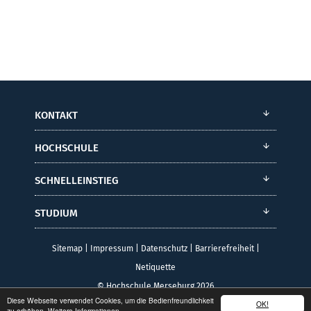
KONTAKT
HOCHSCHULE
SCHNELLEINSTIEG
STUDIUM
Sitemap
|
Impressum
|
Datenschutz
|
Barrierefreiheit
|
Netiquette
© Hochschule Merseburg 2026
Diese Webseite verwendet Cookies, um die Bedienfreundlichkeit
OK!
zu erhöhen.
Weitere Informationen.