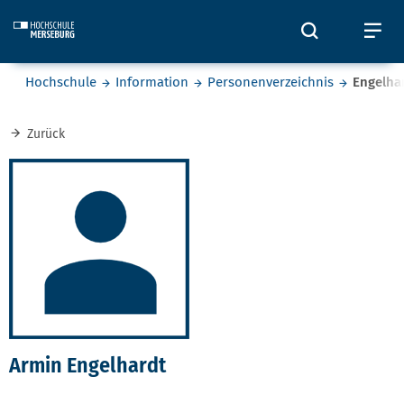
Skip to main content
Öffnet und
Öf
Sie befinden sich hier:
Hochschule
Information
Personenverzeichnis
Engelha
Zurück
Armin Engelhardt