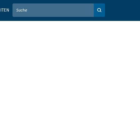
IER IHREN SUCHBEGRIFF EIN
ITEN
Auf der Webseite su