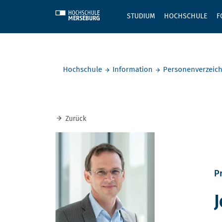
Skip to main content
STUDIUM
HOCHSCHULE
F
Sie befinden sich hier:
Hochschule
Information
Personenverzeich
Zurück
Pr
J